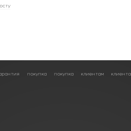
осту
арантия
покупка
покупка
клиентам
клиент