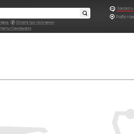
Заказать
Работаем
по московс
тавка
Оплата при получении
такты/Самовывоз