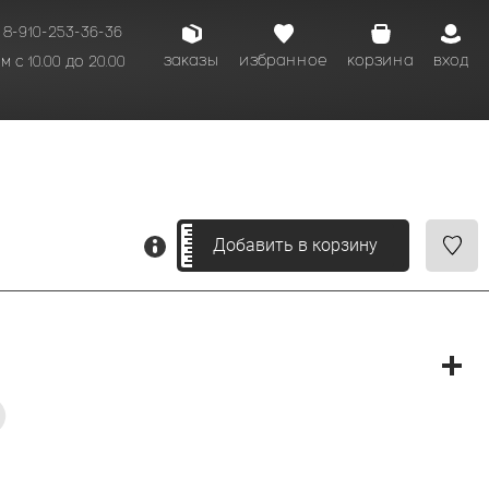
8-910-253-36-36
заказы
избранное
корзина
вход
 с 10.00 до 20.00
кому времени.
Добавить в корзину