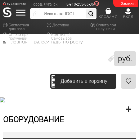
Заказать
Город:
Луганск
8-910-253-36-36
корзина
вход
Бесплатная
Доставка
Оплата при
доставка
получении
Оплата при
Контакты/
получении
Самовывоз
главная
велосипеды по росту
руб.
Добавить в корзину
ОБОРУДОВАНИЕ