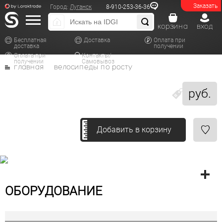
Заказать
Город:
Луганск
8-910-253-36-36
корзина
вход
Бесплатная
Доставка
Оплата при
доставка
получении
Оплата при
Контакты/
получении
Самовывоз
главная
велосипеды по росту
руб.
Добавить в корзину
ОБОРУДОВАНИЕ