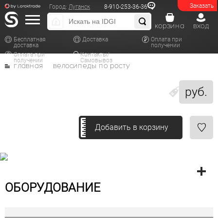
Заказать
Город:
Луганск
8-910-253-36-36
корзина
вход
Бесплатная
Доставка
Оплата при
доставка
получении
Оплата при
Контакты/
получении
Самовывоз
главная
велосипеды по росту
руб.
Добавить в корзину
ОБОРУДОВАНИЕ