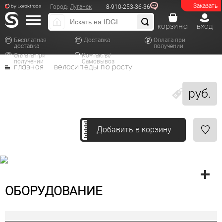
Заказать
Город:
Луганск
8-910-253-36-36
корзина
вход
Бесплатная
Доставка
Оплата при
доставка
получении
Оплата при
Контакты/
получении
Самовывоз
главная
велосипеды по росту
руб.
Добавить в корзину
ОБОРУДОВАНИЕ