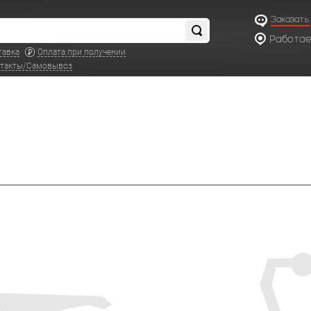
Заказать
Работаем
по московс
тавка
Оплата при получении
такты/Самовывоз