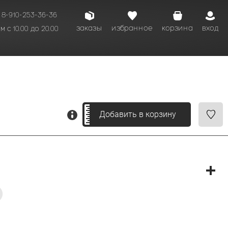
8-910-253-36-36
заказы
избранное
корзина
вход
 с 10.00 до 20.00
кому времени.
Добавить в корзину