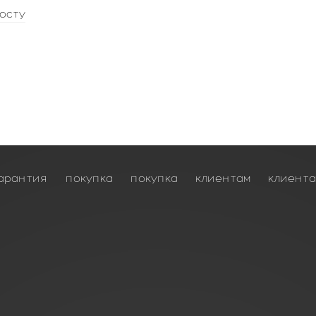
осту
арантия
покупка
покупка
клиентам
клиент