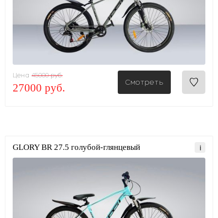
Цена
45000 руб.
Смотреть
27000 руб.
GLORY BR 27.5 голубой-глянцевый
i