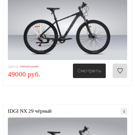
Цена
72000 руб.
Смотреть
49000 руб.
IDGI NX 29 чёрный
i