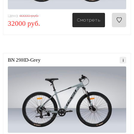
Цена
40000 руб.
Смотреть
32000 руб.
BN 29HD-Grey
i