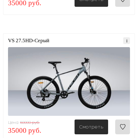
35000 руб.
VS 27.5HD-Серый
i
Цена
60000 руб.
Смотреть
35000 руб.