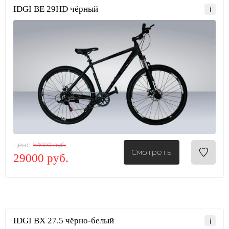
IDGI BE 29HD чёрный
i
Цена
54000 руб.
Смотреть
29000 руб.
IDGI BX 27.5 чёрно-белый
i