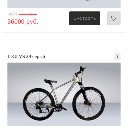
Цена
58000 руб.
Смотреть
36000 руб.
IDGI VS 29 cерый
i