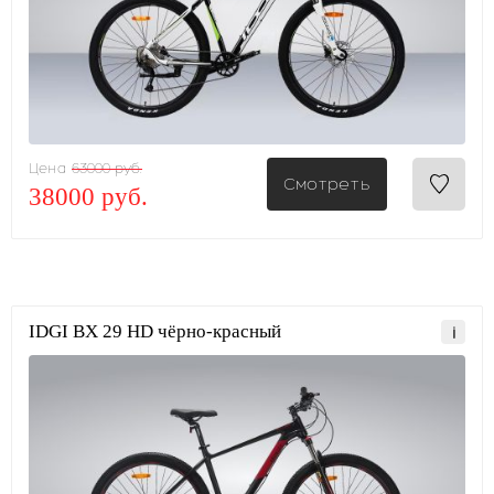
Цена
63000 руб.
Смотреть
38000 руб.
IDGI BХ 29 HD чёрно-красный
i