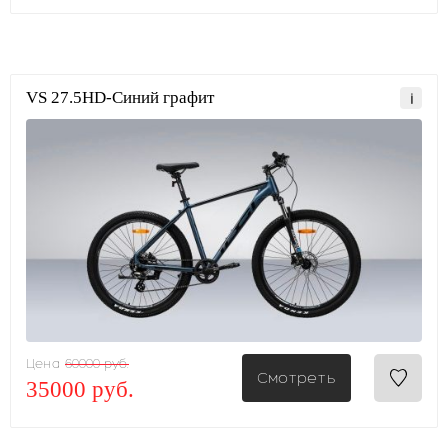
VS 27.5HD-Синий графит
i
Цена
60000 руб.
Смотреть
35000 руб.