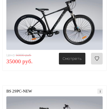
Цена
50000 руб.
Смотреть
35000 руб.
BS 29PC-NEW
i