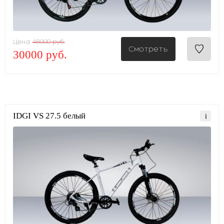
Цена
48000 руб.
Смотреть
30000 руб.
IDGI VS 27.5 белый
i