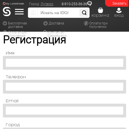
Заказать
Город:
Луганск
8-910-253-36-36
корзина
вход
Бесплатная
Доставка
Оплата при
доставка
получении
Оплата при
Контакты/
Регистрация
получении
Самовывоз
Имя
Телефон
Email
Город